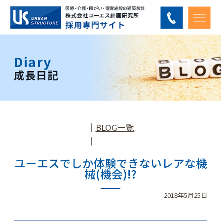
Diary
成長日記
│
BLOG一覧
│
ユーエスでしか体験できないレアな機
械(機会)!?
2018年5月25日